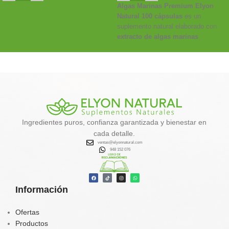
Algas Marinas Premium Elyon
Natural 100 cápsulas
es un
suplemento natural elaborado con
extracto de algas marinas
deshidratadas
, fuente de
minerales, yodo y antioxidantes
que ayudan al
metabolismo,
desintoxicación y control de
peso
.
✔️
Favorece la eliminación de
toxinas
Ingredientes puros, confianza garantizada y bienestar en
✔️
Activa el metabolismo y la
cada detalle.
quema de grasa natural
ventas@elyonnatural.com
✔️
Aporta energía, calcio, hierro y
948 152 076
vitaminas
✔️
Contribuye al equilibrio
hormonal y tiroideo
Información
Tu aliado natural para un
organismo más limpio, vital y
balanceado.
Ofertas
Productos