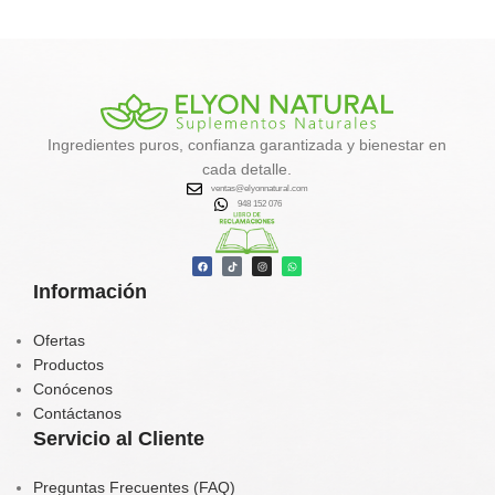
minerales, yodo y antioxidantes
que ayudan al
metabolismo,
desintoxicación y control de
peso
.
✔️
Favorece la eliminación de
toxinas
Ingredientes puros, confianza garantizada y bienestar en
✔️
Activa el metabolismo y la
cada detalle.
quema de grasa natural
ventas@elyonnatural.com
✔️
Aporta energía, calcio, hierro y
948 152 076
vitaminas
✔️
Contribuye al equilibrio
hormonal y tiroideo
Información
Tu aliado natural para un
organismo más limpio, vital y
balanceado.
Ofertas
Productos
Conócenos
Contáctanos
Servicio al Cliente
Preguntas Frecuentes (FAQ)