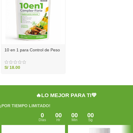
10 en 1 para Control de Peso
– Sobre 100 g | Elyon Natural
S/
18.00
🔥LO MEJOR PARA TI💚
¡POR TIEMPO LIMITADO!
0
00
00
00
Días
Hr
Min
Sg