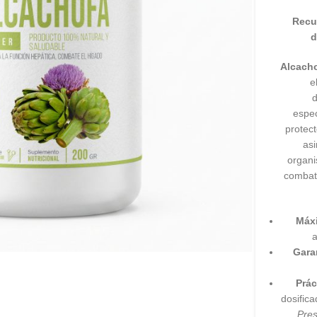
Recup
d
Alcach
e
espec
protect
asi
organi
combati
Máx
a
Gara
Prác
dosific
Pres