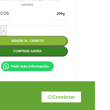
soluble).
SCOS
200g
+
AÑADIR AL CARRITO
COMPRAR AHORA
Pedir más información
Contáctar