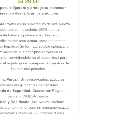
S/
28.00
era la ligereza y protege tu bienestar
igestivo desde la primera porción.
ofa Power
es un suplemento de alta pureza
laborado con alcachofa 100% natural
deshidratada y pulverizada, diseñado
íficamente para actuar como un potente
or hepático. Su formato soluble optimiza la
milación de sus principios activos en el
smo, convirtiéndolo en el aliado ideal para
r el hígado graso y mejorar la digestión de
las comidas pesadas.
ima Pureza:
Sin preservantes, azúcares
ñadidos ni aglutinantes de cápsulas.
ntía de Seguridad:
Cuenta con Registro
Sanitario DIGESA vigente.
tico y Dosificado:
Incluye una cuchara
adora en el interior para un consumo exacto.
entación: Frasco de 200 gramos (Polvo