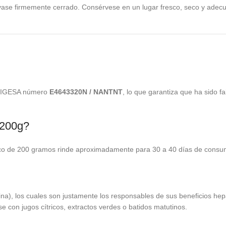
ase firmemente cerrado. Consérvese en un lugar fresco, seco y adecu
r DIGESA número
E4643320N / NANTNT
, lo que garantiza que ha sido f
 200g?
sco de 200 gramos rinde aproximadamente para 30 a 40 días de consum
), los cuales son justamente los responsables de sus beneficios hepát
 con jugos cítricos, extractos verdes o batidos matutinos.