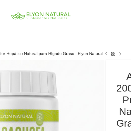
tor Hepático Natural para Hígado Graso | Elyon Natural
200
P
Na
Gra