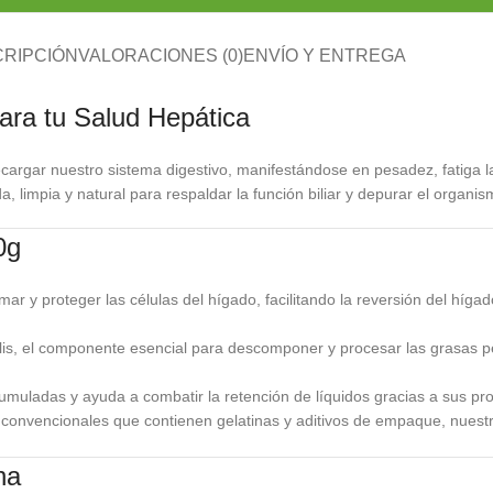
RIPCIÓN
VALORACIONES (0)
ENVÍO Y ENTREGA
ara tu Salud Hepática
recargar nuestro sistema digestivo, manifestándose en pesadez, fatiga 
, limpia y natural para respaldar la función biliar y depurar el organi
0g
ar y proteger las células del hígado, facilitando la reversión del híga
ilis, el componente esencial para descomponer y procesar las grasas p
muladas y ayuda a combatir la retención de líquidos gracias a sus pro
 convencionales que contienen gelatinas y aditivos de empaque, nuestro 
na