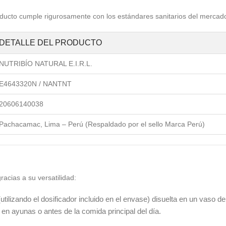
oducto cumple rigurosamente con los estándares sanitarios del mercad
DETALLE DEL PRODUCTO
NUTRIBÍO NATURAL E.I.R.L.
E4643320N / NANTNT
20606140038
Pachacamac, Lima – Perú (Respaldado por el sello Marca Perú)
racias a su versatilidad:
lizando el dosificador incluido en el envase) disuelta en un vaso de 
en ayunas o antes de la comida principal del día.