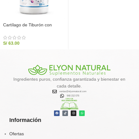
Cartílago de Tiburón con
Vitamina C 500g | Elyon
Natural
S/
63.00
Ingredientes puros, confianza garantizada y bienestar en
cada detalle.
ventas@elyonnatural.com
948 152 076
Información
Ofertas