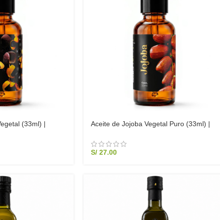
egetal (33ml) |
Aceite de Jojoba Vegetal Puro (33ml) |
ral, Alivio de Dolores
Sebo Natural, Regulador de Grasa, Anti-
tico
Acné y Cabello
S/
27.00