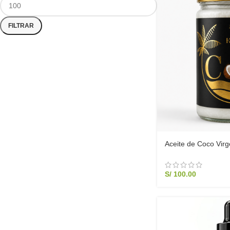
FILTRAR
Aceite de Coco Virg
en Frío – Formato A
S/
100.00