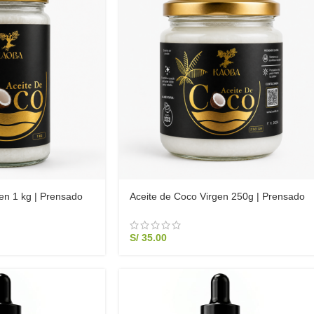
en 1 kg | Prensado
Aceite de Coco Virgen 250g | Prensado
horro Familiar
en Frío – Belleza y Cocina
S/
35.00