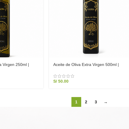
a Virgen 250ml |
Aceite de Oliva Extra Virgen 500ml |
ato Práctico
Acidez 0.4% – Consumo Diario
S/
50.00
1
2
3
→