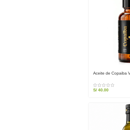
Aceite de Copaiba V
Antiinflamatorio Natu
Articulares y Antisép
S/
40.00