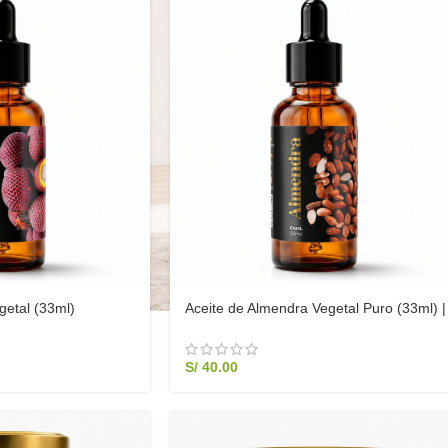
getal (33ml)
Aceite de Almendra Vegetal Puro (33ml) |
Humectante Piel Sensible, Antiestrías y
Masajes
S/
40.00