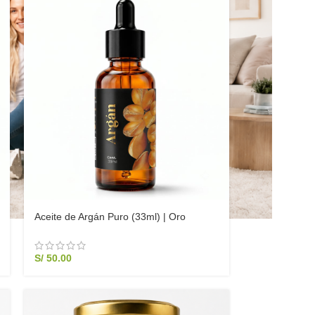
Aceite de Argán Puro (33ml) | Oro
Líquido para Cabello y Piel | Reparación
Extrema y Antiedad
S/
50.00