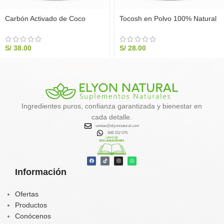
Carbón Activado de Coco
Tocosh en Polvo 100% Natural
Complex Elyon Natural | Alivio
200g | Elyon Natural
Digestivo Premium (200g)
S/
38.00
S/
28.00
Ingredientes puros, confianza garantizada y bienestar en
cada detalle.
ventas@elyonnatural.com
948 152 076
Información
Ofertas
Productos
Conócenos