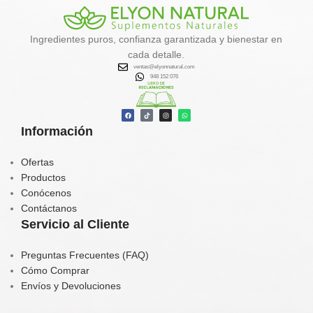
✔️
Favorece la eliminación de
toxinas
Ingredientes puros, confianza garantizada y bienestar en
✔️
Activa el metabolismo y la
cada detalle.
quema de grasa natural
ventas@elyonnatural.com
✔️
Aporta energía, calcio, hierro y
948 152 076
vitaminas
✔️
Contribuye al equilibrio
hormonal y tiroideo
Información
Tu aliado natural para un
organismo más limpio, vital y
balanceado.
Ofertas
Productos
Conócenos
Contáctanos
Servicio al Cliente
Preguntas Frecuentes (FAQ)
Cómo Comprar
Envíos y Devoluciones