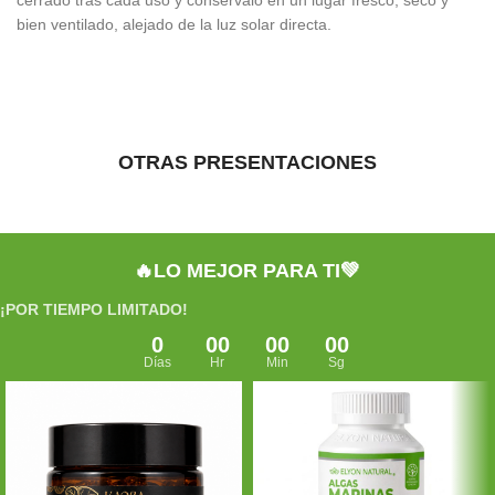
cerrado tras cada uso y consérvalo en un lugar fresco, seco y
bien ventilado, alejado de la luz solar directa.
OTRAS PRESENTACIONES
🔥LO MEJOR PARA TI💚
¡POR TIEMPO LIMITADO!
0
00
00
00
Días
Hr
Min
Sg