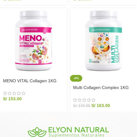
-4%
MENO VITAL Collagen 1KG
Aguaje Maca Roja Soya | Elyon
Multi Collagen Complex 1KG
Natural
Magnesio + Potasio | Elyon
S/
153.00
Natural
S/
163.00
S/
170.00