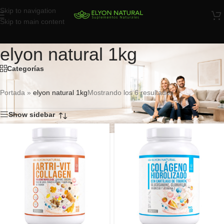
Skip to navigation
Skip to main content
elyon natural 1kg
Categorías
Portada
»
elyon natural 1kg
Mostrando los 6 resultados
Show sidebar