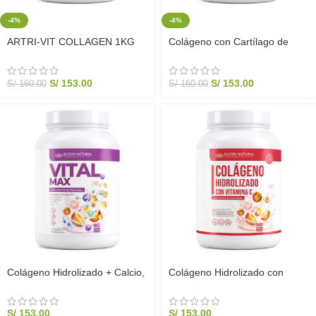
-4%
-4%
ARTRI-VIT COLLAGEN 1KG
Colágeno con Cartílago de
Colágeno Hidrolizado Articular |
Tiburón y Glucosamina 1KG |
Elyon Natural
Elyon Natural
S/
153.00
S/
153.00
S/
160.00
S/
160.00
Colágeno Hidrolizado + Calcio,
Colágeno Hidrolizado con
Zinc, Magnesio y Vitamina C
Vitamina C 1KG Puro | Elyon
1kg – Huesos, Articulaciones y
Natural
Piel | Elyon Natural
S/
153.00
S/
153.00