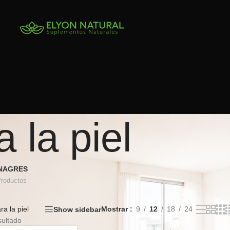
 la piel
INAGRES
Productos
a la piel
Mostrar
9
12
18
24
Show sidebar
sultado