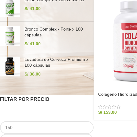
S/
41.00
Bronco Complex - Forte x 100
cápsulas
S/
41.00
Levadura de Cerveza Premium x
100 cápsulas
S/
38.00
Colágeno Hidroliza
FILTAR POR PRECIO
1KG Puro | Elyon Na
S/
153.00