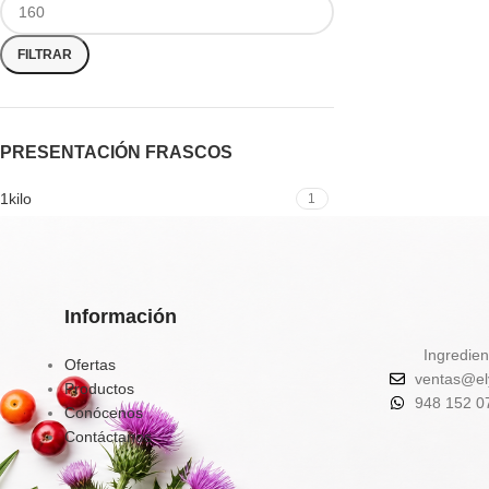
FILTRAR
PRESENTACIÓN FRASCOS
1kilo
1
Información
Ingredien
Ofertas
ventas@el
Productos
948 152 0
Conócenos
Contáctanos