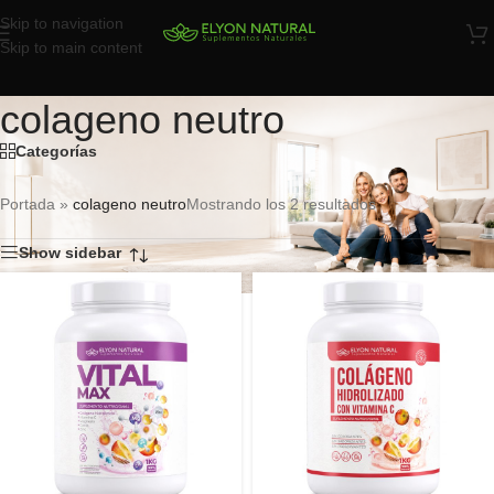
Skip to navigation
Skip to main content
colageno neutro
Categorías
Portada
»
colageno neutro
Mostrando los 2 resultados
Show sidebar