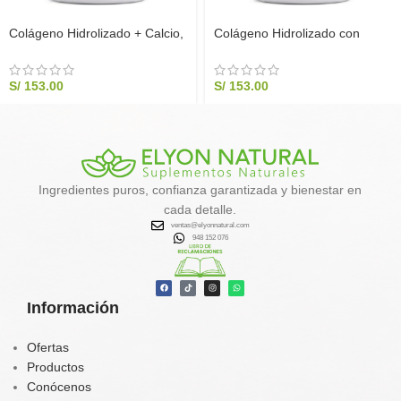
Colágeno Hidrolizado + Calcio,
Colágeno Hidrolizado con
Zinc, Magnesio y Vitamina C
Vitamina C 1KG Puro | Elyon
1kg – Huesos, Articulaciones y
Natural
Piel | Elyon Natural
S/
153.00
S/
153.00
Ingredientes puros, confianza garantizada y bienestar en
cada detalle.
ventas@elyonnatural.com
948 152 076
Información
Ofertas
Productos
Conócenos