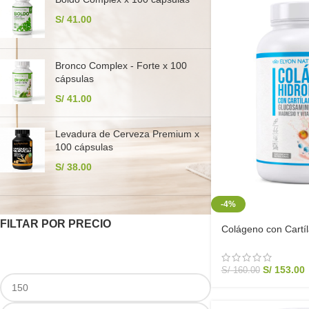
S/
41.00
Bronco Complex - Forte x 100
cápsulas
S/
41.00
Levadura de Cerveza Premium x
100 cápsulas
S/
38.00
-4%
FILTAR POR PRECIO
Colágeno con Cartíl
Glucosamina 1KG | 
S/
153.00
S/
160.00