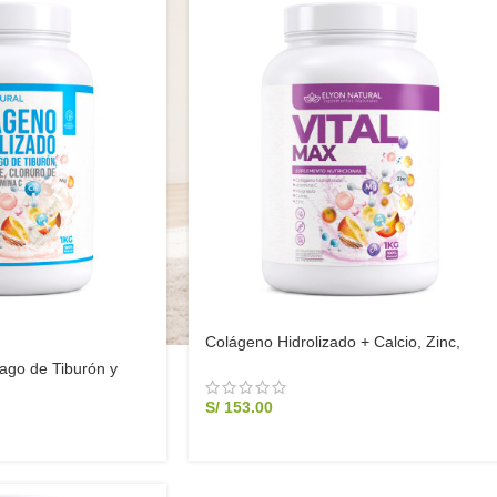
Colágeno Hidrolizado + Calcio, Zinc,
Magnesio y Vitamina C 1kg – Huesos,
ago de Tiburón y
Articulaciones y Piel | Elyon Natural
Elyon Natural
S/
153.00