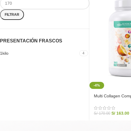
FILTRAR
PRESENTACIÓN FRASCOS
1kilo
4
-4%
Multi Collagen Com
Potasio | Elyon Natu
S/
163.00
S/
170.00