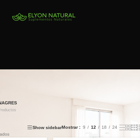
INAGRES
Productos
Mostrar
9
12
18
24
Show sidebar
tados