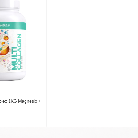
plex 1KG Magnesio +
ral