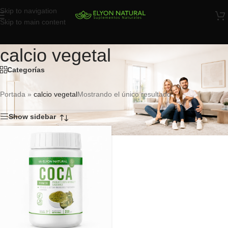
Skip to navigation
Skip to main content
calcio vegetal
Categorías
Portada
»
calcio vegetal
Mostrando el único resultado
Show sidebar