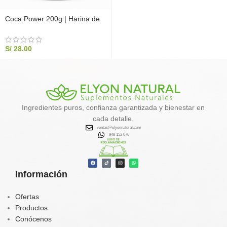
Coca Power 200g | Harina de
Coca 100% Pura en Polvo |
Elyon Natural
S/
28.00
Ingredientes puros, confianza garantizada y bienestar en
cada detalle.
ventas@elyonnatural.com
948 152 076
Información
Ofertas
Productos
Conócenos