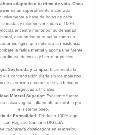
ahora adaptado a tu ritmo de vida.
Coca
ower
es un superalimento elaborado
clusivamente a base de hojas de coca
ccionadas y micropulverizadas al 100%.
nocida ancestralmente por su densidad
ricional, esta harina pura actúa como un
zador biológico que optimiza la resistencia
combate la fatiga mental y aporta una fuente
raordinaria de calcio y hierro orgánicos.
gía Sostenida y Limpia:
Incrementa la
ad y la concentración diaria sin los molestos
os de alteración o «crash» de las bebidas
energéticas artificiales.
dad Mineral Superior:
Excelente fuente
 de calcio vegetal, altamente asimilable por
el sistema óseo.
tía de Formalidad:
Producto 100% legal,
con Registro Sanitario DIGESA.
uye cucharada dosificadora en el interior.