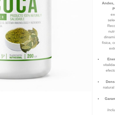
Andes, 
P
ex
sele
Reco
nut
dinami
física, 
ext
Ener
vitalid
efect
Densi
natural
Garan
Incl