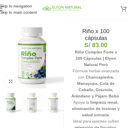
Skip to navigation
Skip to main content
Riño x 100
cápsulas
S/
83.00
Riño Complex Forte x
100 Cápsulas | Elyon
Natural Perú
Fórmula herbal avanzada
con
Chancapiedra,
Clic para ampliar
Manayupa, Cola de
Caballo, Graviola,
Arándano y Pájaro Bobo
.
Apoya la
limpieza renal,
eliminación de toxinas y
salud urinaria
.
Ideal para quienes sufren
retención de líquidos,