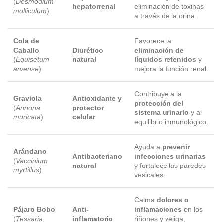
(
Desmodium
hepatorrenal
eliminación de toxinas
molliculum
)
a través de la orina.
Cola de
Favorece la
Caballo
Diurético
eliminación de
(
Equisetum
natural
líquidos retenidos
y
arvense
)
mejora la función renal.
Contribuye a la
Graviola
Antioxidante y
protección del
(
Annona
protector
sistema urinario
y al
muricata
)
celular
equilibrio inmunológico.
Ayuda a
prevenir
Arándano
Antibacteriano
infecciones urinarias
(
Vaccinium
natural
y fortalece las paredes
myrtillus
)
vesicales.
Calma
dolores o
Pájaro Bobo
Anti-
inflamaciones
en los
(
Tessaria
inflamatorio
riñones y vejiga,