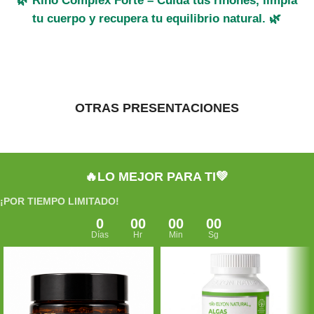
🌿
Riño Complex Forte
– Cuida tus riñones, limpia
tu cuerpo y recupera tu equilibrio natural. 🌿
OTRAS PRESENTACIONES
🔥LO MEJOR PARA TI💚
¡POR TIEMPO LIMITADO!
0
00
00
00
Días
Hr
Min
Sg