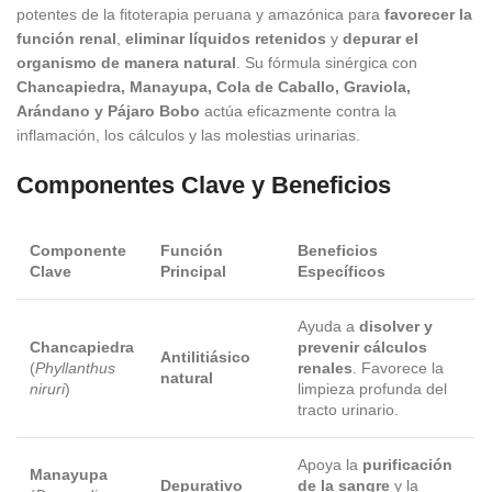
potentes de la fitoterapia peruana y amazónica para
favorecer la
función renal
,
eliminar líquidos retenidos
y
depurar el
organismo de manera natural
. Su fórmula sinérgica con
Chancapiedra, Manayupa, Cola de Caballo, Graviola,
Arándano y Pájaro Bobo
actúa eficazmente contra la
inflamación, los cálculos y las molestias urinarias.
Componentes Clave y Beneficios
Componente
Función
Beneficios
Clave
Principal
Específicos
Ayuda a
disolver y
Chancapiedra
prevenir cálculos
Antilitiásico
(
Phyllanthus
renales
. Favorece la
natural
niruri
)
limpieza profunda del
tracto urinario.
Apoya la
purificación
Manayupa
Depurativo
de la sangre
y la