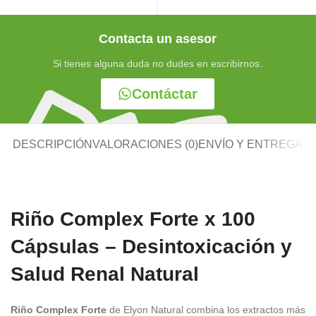
Contacta un asesor
Si tienes alguna duda no dudes en escribirnos.
Contáctar
DESCRIPCIÓN
VALORACIONES (0)
ENVÍO Y ENTREGA
Riño Complex Forte x 100
Cápsulas – Desintoxicación y
Salud Renal Natural
Riño Complex Forte
de Elyon Natural combina los extractos más