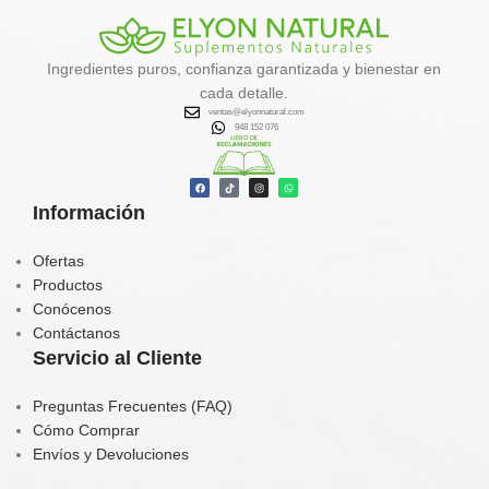
✔️
Favorece la eliminación de
toxinas
Ingredientes puros, confianza garantizada y bienestar en
✔️
Activa el metabolismo y la
cada detalle.
quema de grasa natural
ventas@elyonnatural.com
✔️
Aporta energía, calcio, hierro y
948 152 076
vitaminas
✔️
Contribuye al equilibrio
hormonal y tiroideo
Información
Tu aliado natural para un
organismo más limpio, vital y
balanceado.
Ofertas
Productos
Conócenos
Contáctanos
Servicio al Cliente
Preguntas Frecuentes (FAQ)
Cómo Comprar
Envíos y Devoluciones