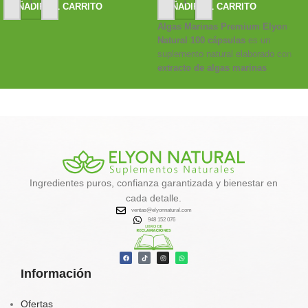
AÑADIR AL CARRITO
AÑADIR AL CARRITO
Algas Marinas Premium Elyon
Natural 100 cápsulas
es un
suplemento natural elaborado con
extracto de algas marinas
deshidratadas
, fuente de
minerales, yodo y antioxidantes
que ayudan al
metabolismo,
desintoxicación y control de
peso
.
✔️
Favorece la eliminación de
toxinas
Ingredientes puros, confianza garantizada y bienestar en
✔️
Activa el metabolismo y la
cada detalle.
quema de grasa natural
ventas@elyonnatural.com
✔️
Aporta energía, calcio, hierro y
948 152 076
vitaminas
✔️
Contribuye al equilibrio
hormonal y tiroideo
Información
Tu aliado natural para un
organismo más limpio, vital y
balanceado.
Ofertas