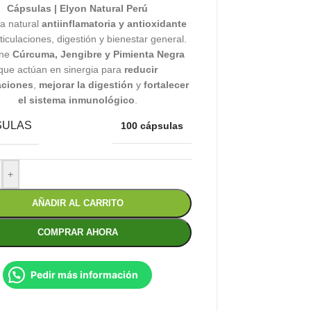
Cápsulas | Elyon Natural Perú
a natural
antiinflamatoria y antioxidante
ticulaciones, digestión y bienestar general.
ene
Cúrcuma, Jengibre y Pimienta Negra
que actúan en sinergia para
reducir
aciones
,
mejorar la digestión
y
fortalecer
el sistema inmunológico
.
SULAS
100 cápsulas
+
AÑADIR AL CARRITO
COMPRAR AHORA
Pedir más información