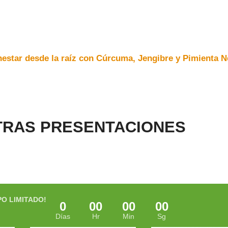
estar desde la raíz
con Cúrcuma, Jengibre y Pimienta N
TRAS PRESENTACIONES
PO LIMITADO!
0
00
00
00
Días
Hr
Min
Sg