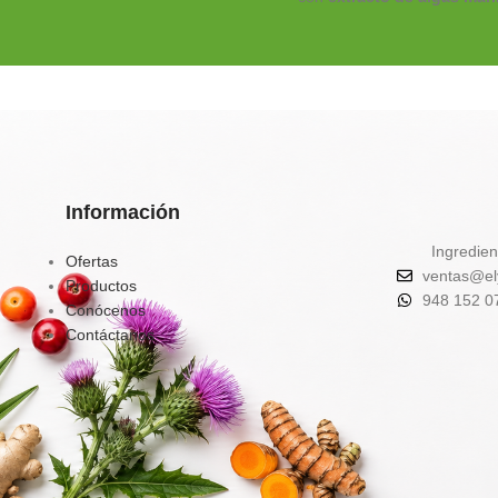
deshidratadas
, fuente de
minerales, yodo y
antioxidantes
que ayudan 
metabolismo, desintoxica
y control de peso
.
✔️
Favorece la eliminación
toxinas
✔️
Activa el metabolismo y
Información
quema de grasa natural
Ingredien
✔️
Aporta energía, calcio,
Ofertas
ventas@el
hierro y vitaminas
Productos
948 152 0
✔️
Contribuye al equilibrio
Conócenos
hormonal y tiroideo
Contáctanos
Tu aliado natural para un
organismo más limpio, vita
balanceado.