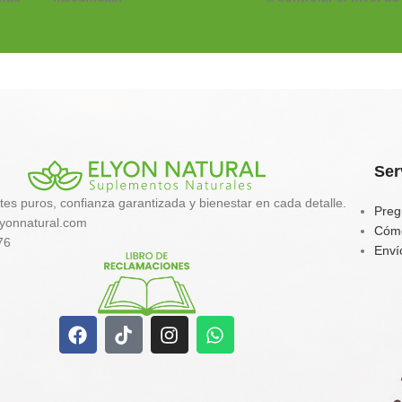
en sangre
,
acelerar el
ARTRI-VIT COLLAGEN
de
metabolismo
y
favorec
Elyon Natural
es una fórmula
al
digestión
.
articular avanzada en un
ción
Perfecta para personas
formato maximizado de 1 KG.
resistencia a la insulina
Combina colágeno hidrolizado
metabolismo lento o q
 de
puro con un potente complejo
mantener un
peso esta
botánico y marino (Cúrcuma,
energía equilibrada
.
 la
Jengibre, Palo de Arco y
Ser
Cartílago de Tiburón)
tes puros, confianza garantizada y bienestar en cada detalle.
enriquecido con Vitamina C
Preg
yonnatural.com
para asegurar una fijación y una
Cóm
76
acción antiinflamatoria
Enví
estructural profunda.
Sinergia Antiinflamatoria:
Con
l y
cúrcuma y jengibre potenciados
con pimienta negra para una
absorción celular garantizada.
Nutrición Ósea y Articular:
Enriquecido con auténtico