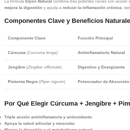
La fórmula
Elyon Natural
combina tres potentes raíces con acción 
mejora la digestión
y ayuda a
reducir la inflamación crónica
, si
Componentes Clave y Beneficios Natural
Componente Clave
Función Principal
Cúrcuma
(
Curcuma longa
)
Antiinflamatorio Natural
Jengibre
(
Zingiber officinale
)
Digestivo y Energizante
Pimienta Negra
(
Piper nigrum
)
Potenciador de Absorción
Por Qué Elegir Cúrcuma + Jengibre + Pim
Triple acción antiinflamatoria y antioxidante.
Apoya la salud articular y muscular.
Mejora la digestión y el metabolismo natural.