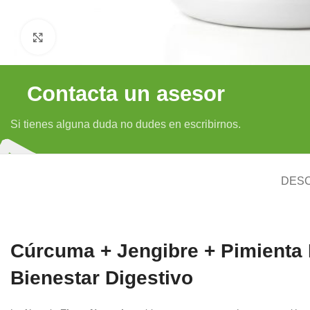
Clic para ampliar
Contacta un asesor
Si tienes alguna duda no dudes en escribirnos.
DESC
Cúrcuma + Jengibre + Pimienta N
Bienestar Digestivo