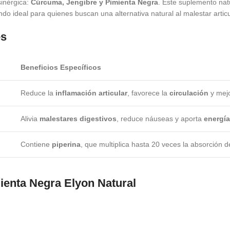
sinérgica:
Cúrcuma, Jengibre y Pimienta Negra
. Este suplemento nat
endo ideal para quienes buscan una alternativa natural al malestar articu
es
Beneficios Específicos
Reduce la
inflamación articular
, favorece la
circulación
y mej
Alivia
malestares digestivos
, reduce náuseas y aporta
energía
Contiene
piperina
, que multiplica hasta 20 veces la absorción d
ienta Negra Elyon Natural