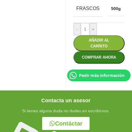
FRASCOS
500g
-
+
AÑADIR AL
CARRITO
COMPRAR AHORA
Pedir más información
Contacta un asesor
Si tienes alguna duda no dudes en escribirnos.
Contáctar