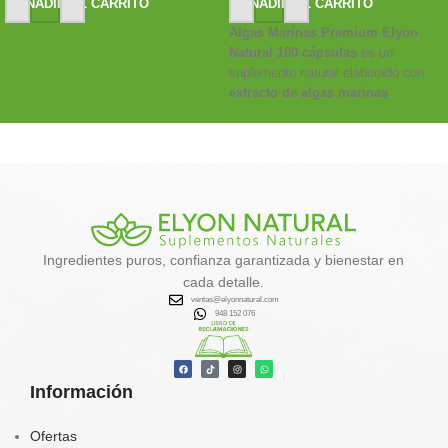
AÑADIR AL CARRITO
AÑADIR AL CARRITO
Algas Marinas Premium Elyon
Natural 100 cápsulas
es un
suplemento natural elaborado con
extracto de algas marinas
deshidratadas
, fuente de
minerales, yodo y antioxidantes
que ayudan al
metabolismo,
desintoxicación y control de
peso
.
✔️
Favorece la eliminación de
toxinas
Ingredientes puros, confianza garantizada y bienestar en
✔️
Activa el metabolismo y la
cada detalle.
quema de grasa natural
ventas@elyonnatural.com
✔️
Aporta energía, calcio, hierro y
948 152 076
vitaminas
✔️
Contribuye al equilibrio
hormonal y tiroideo
Información
Tu aliado natural para un
organismo más limpio, vital y
balanceado.
Ofertas