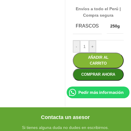
Envíos a todo el Perú |
Compra segura
FRASCOS
250g
-
+
AÑADIR AL
CARRITO
COMPRAR AHORA
Pedir más información
Contacta un asesor
Si tienes alguna duda no dudes en escribirnos.