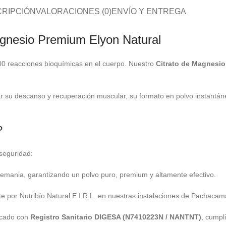
RIPCIÓN
VALORACIONES (0)
ENVÍO Y ENTREGA
Magnesio Premium Elyon Natural
00 reacciones bioquímicas en el cuerpo. Nuestro
Citrato de Magnesio
ar su descanso y recuperación muscular, su formato en polvo instantán
?
seguridad:
mania, garantizando un polvo puro, premium y altamente efectivo.
por Nutribío Natural E.I.R.L. en nuestras instalaciones de Pachacam
ficado con
Registro Sanitario DIGESA (N7410223N / NANTNT)
, cumpl