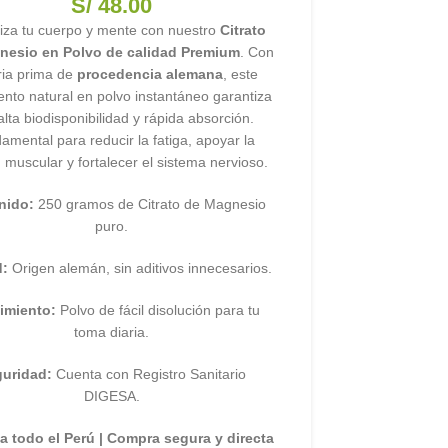
S/
48.00
liza tu cuerpo y mente con nuestro
Citrato
nesio en Polvo de calidad Premium
. Con
ria prima de
procedencia alemana
, este
nto natural en polvo instantáneo garantiza
alta biodisponibilidad y rápida absorción.
amental para reducir la fatiga, apoyar la
 muscular y fortalecer el sistema nervioso.
nido:
250 gramos de Citrato de Magnesio
puro.
d:
Origen alemán, sin aditivos innecesarios.
imiento:
Polvo de fácil disolución para tu
toma diaria.
uridad:
Cuenta con Registro Sanitario
DIGESA.
a todo el Perú | Compra segura y directa