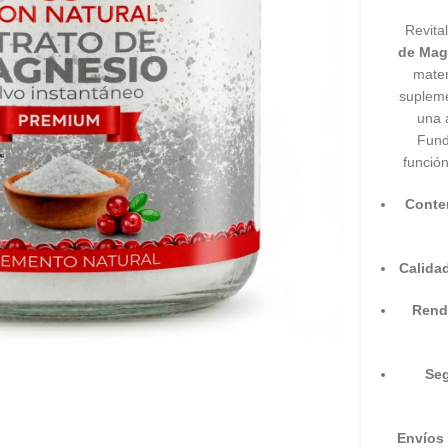
Revita
de Mag
mate
supleme
una 
Fund
función
Conte
Calida
Rend
Seg
Envíos 