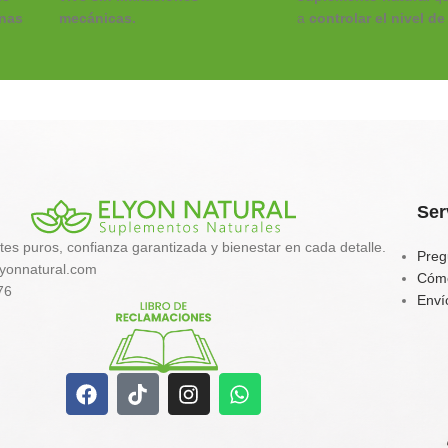
inas
mecánicas.
a
controlar el nivel de
en sangre
,
acelerar el
ARTRI-VIT COLLAGEN
de
metabolismo
y
favorec
Elyon Natural
es una fórmula
al
digestión
.
articular avanzada en un
ción
Perfecta para personas
formato maximizado de 1 KG.
resistencia a la insulina
Combina colágeno hidrolizado
metabolismo lento o q
 de
puro con un potente complejo
mantener un
peso esta
botánico y marino (Cúrcuma,
energía equilibrada
.
 la
Jengibre, Palo de Arco y
Ser
Cartílago de Tiburón)
tes puros, confianza garantizada y bienestar en cada detalle.
enriquecido con Vitamina C
Preg
yonnatural.com
para asegurar una fijación y una
Cóm
76
acción antiinflamatoria
Enví
estructural profunda.
Sinergia Antiinflamatoria:
Con
l y
cúrcuma y jengibre potenciados
con pimienta negra para una
absorción celular garantizada.
Nutrición Ósea y Articular: