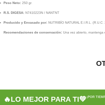
Peso Neto:
250 gr.
R.S. DIGESA:
N7410223N / NANTNT
Producido y Envasado por:
NUTRIBÍO NATURAL E.I.R.L. (R.U.C. 
Recomendaciones de conservación:
Una vez abierto, mantenga e
O
¡POR TIEM
🔥LO MEJOR PARA TI💚