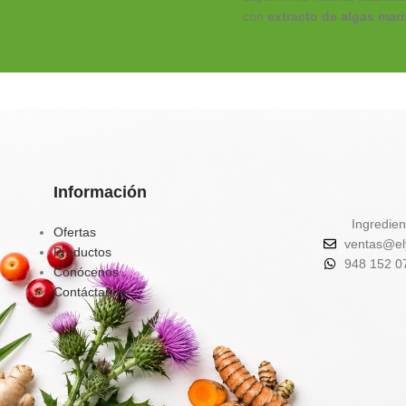
con
extracto de algas mar
deshidratadas
, fuente de
minerales, yodo y
antioxidantes
que ayudan 
metabolismo, desintoxica
y control de peso
.
✔️
Favorece la eliminación
toxinas
✔️
Activa el metabolismo y
Información
quema de grasa natural
Ingredien
✔️
Aporta energía, calcio,
Ofertas
ventas@el
hierro y vitaminas
Productos
948 152 0
✔️
Contribuye al equilibrio
Conócenos
hormonal y tiroideo
Contáctanos
Tu aliado natural para un
organismo más limpio, vita
balanceado.