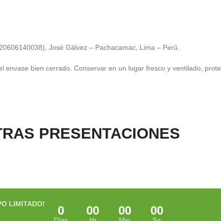
20606140038), José Gálvez – Pachacamac, Lima – Perú.
l envase bien cerrado. Conservar en un lugar fresco y ventilado, prot
TRAS PRESENTACIONES
PO LIMITADO!
0
00
00
00
Días
Hr
Min
Sg