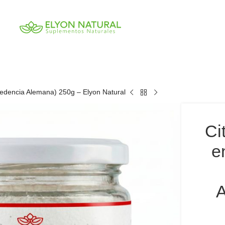
edencia Alemana) 250g – Elyon Natural
Ci
e
A