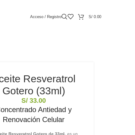
Acceso / Registro
S/
0.00
ceite Resveratrol
Gotero (33ml)
S/
33.00
oncentrado Antiedad y
Renovación Celular
eite Resveratrol Gotero de 33mL
es un