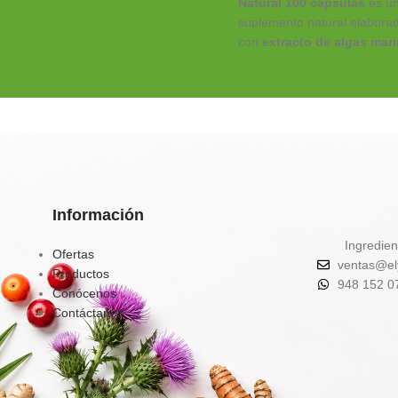
Natural 100 cápsulas
es u
suplemento natural elabora
con
extracto de algas mar
deshidratadas
, fuente de
minerales, yodo y
antioxidantes
que ayudan 
metabolismo, desintoxica
y control de peso
.
✔️
Favorece la eliminación
toxinas
✔️
Activa el metabolismo y
Información
quema de grasa natural
Ingredien
✔️
Aporta energía, calcio,
Ofertas
ventas@el
hierro y vitaminas
Productos
948 152 0
✔️
Contribuye al equilibrio
Conócenos
hormonal y tiroideo
Contáctanos
Tu aliado natural para un
organismo más limpio, vita
balanceado.