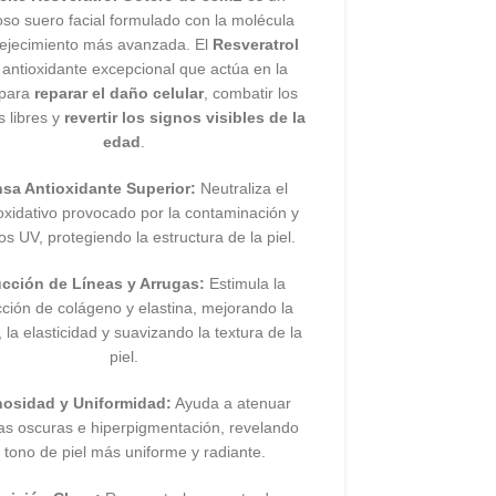
so suero facial formulado con la molécula
vejecimiento más avanzada. El
Resveratrol
 antioxidante excepcional que actúa en la
 para
reparar el daño celular
, combatir los
s libres y
revertir los signos visibles de la
edad
.
sa Antioxidante Superior:
Neutraliza el
oxidativo provocado por la contaminación y
os UV, protegiendo la estructura de la piel.
cción de Líneas y Arrugas:
Estimula la
ción de colágeno y elastina, mejorando la
 la elasticidad y suavizando la textura de la
piel.
osidad y Uniformidad:
Ayuda a atenuar
s oscuras e hiperpigmentación, revelando
 tono de piel más uniforme y radiante.