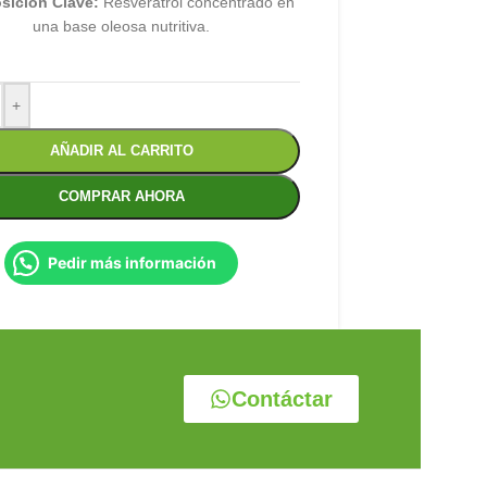
ición Clave:
Resveratrol concentrado en
una base oleosa nutritiva.
+
AÑADIR AL CARRITO
COMPRAR AHORA
Pedir más información
Contáctar