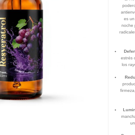
podero
antien
es un
noche
radicale
Defen
estrés 
los ray
Redu
produc
firmeza,
Lumin
mancha
un