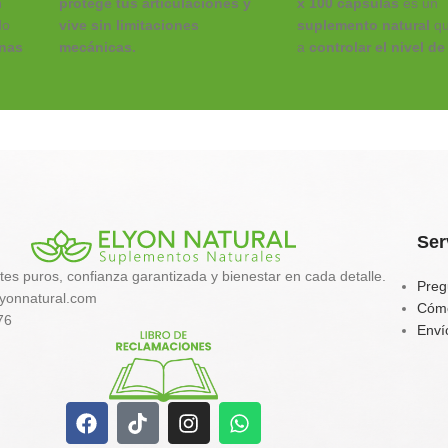
n
protege tus articulaciones y
x 100 cápsulas
es un
do
vive sin limitaciones
suplemento natural
qu
inas
mecánicas.
a
controlar el nivel de
en sangre
,
acelerar el
ARTRI-VIT COLLAGEN
de
metabolismo
y
favorec
Elyon Natural
es una fórmula
al
digestión
.
articular avanzada en un
ción
Perfecta para personas
formato maximizado de 1 KG.
resistencia a la insulina
Combina colágeno hidrolizado
metabolismo lento o q
 de
puro con un potente complejo
mantener un
peso esta
botánico y marino (Cúrcuma,
energía equilibrada
.
 la
Jengibre, Palo de Arco y
Ser
Cartílago de Tiburón)
tes puros, confianza garantizada y bienestar en cada detalle.
enriquecido con Vitamina C
Preg
yonnatural.com
para asegurar una fijación y una
Cóm
76
acción antiinflamatoria
Enví
estructural profunda.
Sinergia Antiinflamatoria:
Con
l y
cúrcuma y jengibre potenciados
con pimienta negra para una
absorción celular garantizada.