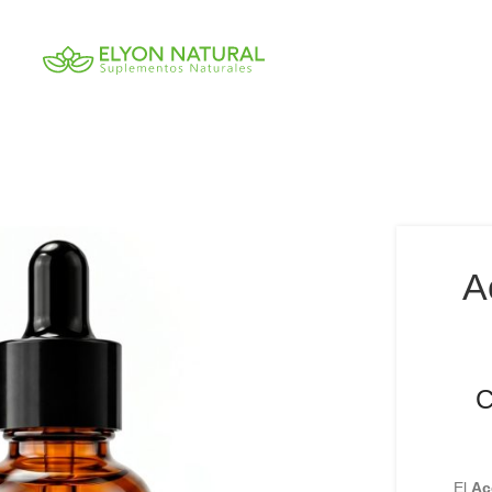
A
C
El
Ac