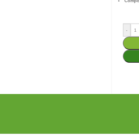
Compos
-