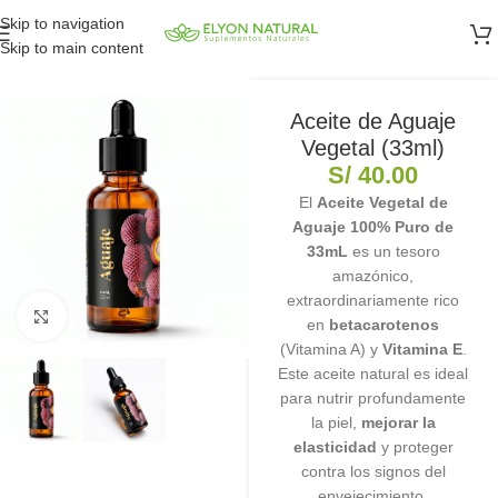
Skip to navigation
Skip to main content
Aceite de Aguaje
Vegetal (33ml)
S/
40.00
El
Aceite Vegetal de
Aguaje 100% Puro de
33mL
es un tesoro
amazónico,
extraordinariamente rico
Clic para ampliar
en
betacarotenos
(Vitamina A) y
Vitamina E
.
Este aceite natural es ideal
para nutrir profundamente
la piel,
mejorar la
elasticidad
y proteger
contra los signos del
envejecimiento.