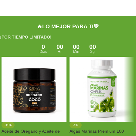
🔥LO MEJOR PARA TI💚
¡POR TIEMPO LIMITADO!
0
00
00
00
Días
Hr
Min
Sg
-11%
-5%
Aceite de Orégano y Aceite de
Algas Marinas Premium 100