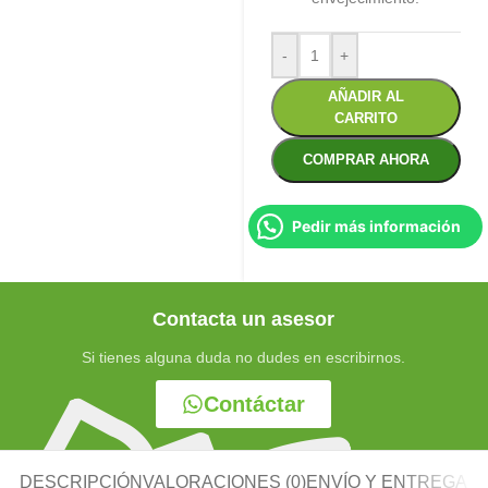
-
+
AÑADIR AL
CARRITO
COMPRAR AHORA
Pedir más información
Contacta un asesor
Si tienes alguna duda no dudes en escribirnos.
Contáctar
DESCRIPCIÓN
VALORACIONES (0)
ENVÍO Y ENTREGA