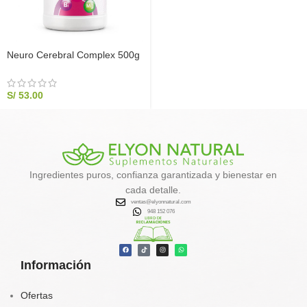
Neuro Cerebral Complex 500g
| Ginkgo Biloba y Complejo B |
Elyon Natural
S/
53.00
Ingredientes puros, confianza garantizada y bienestar en
cada detalle.
ventas@elyonnatural.com
948 152 076
Información
Ofertas