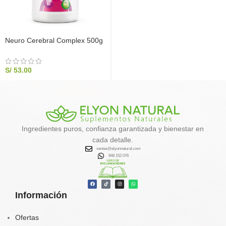
Neuro Cerebral Complex 500g
| Ginkgo Biloba y Complejo B |
Elyon Natural
S/
53.00
Ingredientes puros, confianza garantizada y bienestar en
cada detalle.
ventas@elyonnatural.com
948 152 076
Información
Ofertas