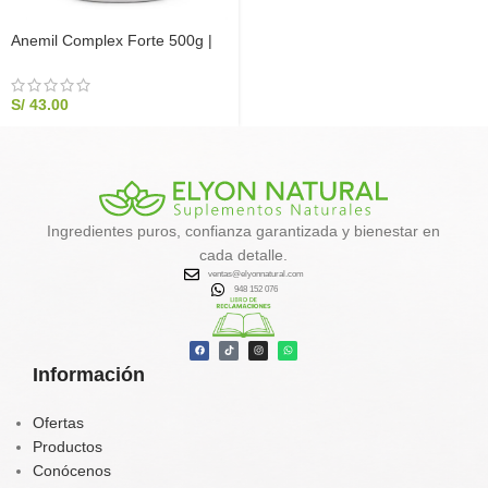
Anemil Complex Forte 500g |
Suplemento Natural para la
Anemia e Inmunidad
S/
43.00
Ingredientes puros, confianza garantizada y bienestar en
cada detalle.
ventas@elyonnatural.com
948 152 076
Información
Ofertas
Productos
Conócenos