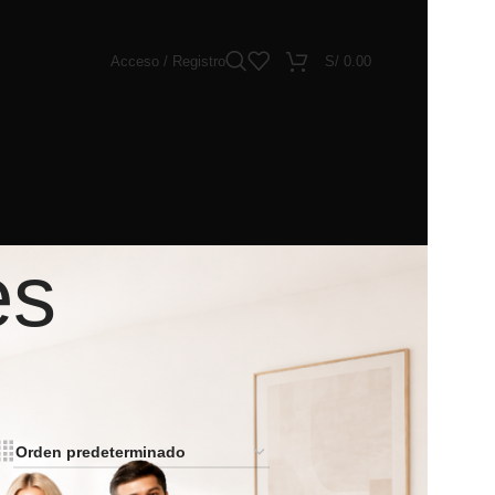
Acceso / Registro
S/
0.00
es