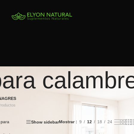
para calambr
INAGRES
Productos
 para
Mostrar
9
12
18
24
Show sidebar