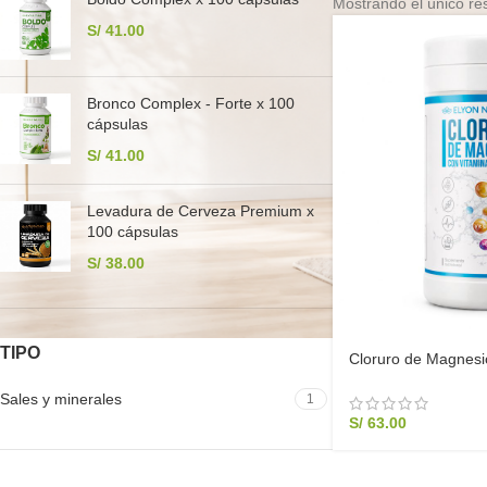
Mostrando el único re
S/
41.00
Bronco Complex - Forte x 100
cápsulas
S/
41.00
Levadura de Cerveza Premium x
100 cápsulas
S/
38.00
TIPO
Cloruro de Magnesi
1000g | Elyon Natur
Sales y minerales
1
S/
63.00