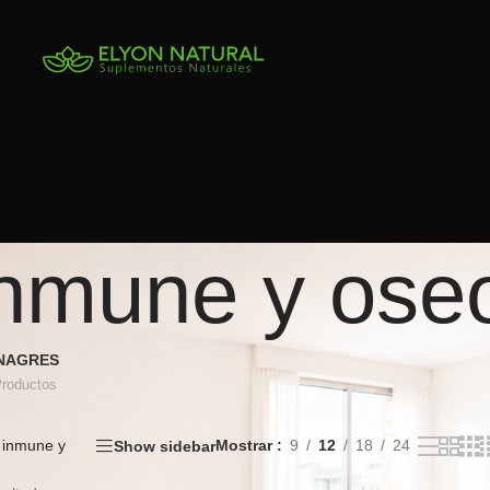
inmune y ose
INAGRES
Productos
 inmune y
Mostrar
9
12
18
24
Show sidebar