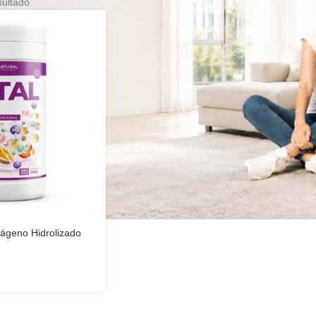
sultado
lágeno Hidrolizado
c y Camu Camu