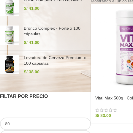
Mostrando el único re
S/
41.00
Bronco Complex - Forte x 100
cápsulas
S/
41.00
Levadura de Cerveza Premium x
100 cápsulas
S/
38.00
FILTAR POR PRECIO
Vital Max 500g | Co
con Magnesio, Zin
S/
83.00