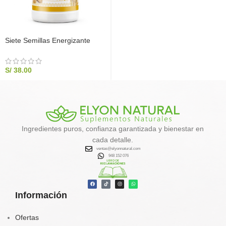
Siete Semillas Energizante
Natural 500g | Suplemento
Nutricional | Elyon Natural
S/
38.00
Ingredientes puros, confianza garantizada y bienestar en
cada detalle.
ventas@elyonnatural.com
948 152 076
Información
Ofertas