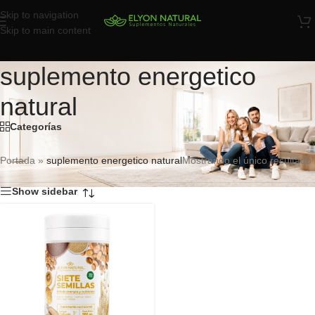
Skip to navigation
Skip to main content
suplemento energetico
natural
Categorías
Portada
»
suplemento energetico natural
Mostrando el único resultado
Show sidebar