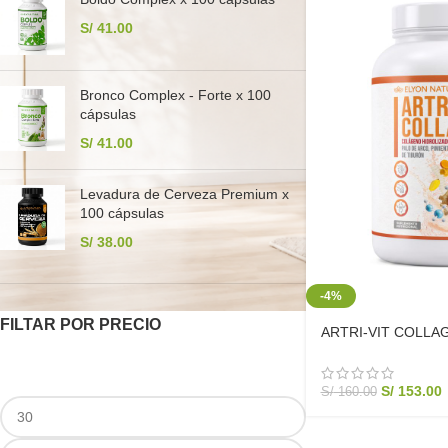
S/
41.00
Bronco Complex - Forte x 100
cápsulas
S/
41.00
Levadura de Cerveza Premium x
100 cápsulas
S/
38.00
-4%
FILTAR POR PRECIO
ARTRI-VIT COLLAG
Hidrolizado Articular
S/
153.00
S/
160.00