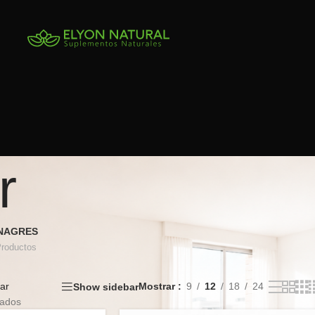
r
INAGRES
Productos
lar
Mostrar
9
12
18
24
Show sidebar
tados