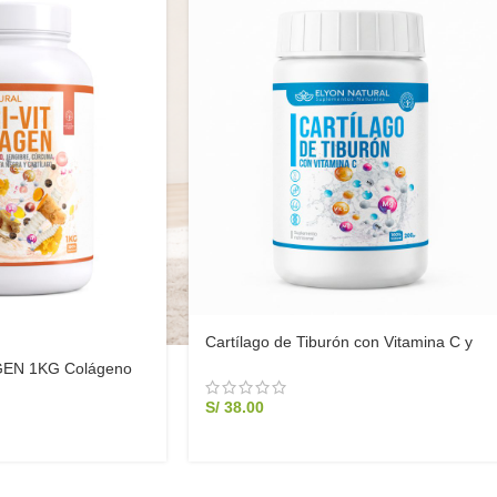
Cartílago de Tiburón con Vitamina C y
Camu Camu 200g | Salud Articular
EN 1KG Colágeno
 | Elyon Natural
S/
38.00