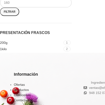
FILTRAR
PRESENTACIÓN FRASCOS
200g
1
1kilo
2
Información
Ingredien
Ofertas
ventas@el
Productos
948 152 0
Conócenos
Contáctanos