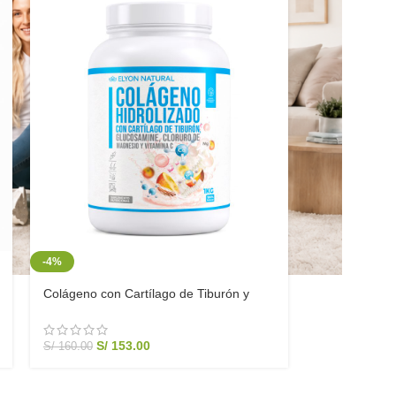
-4%
Colágeno con Cartílago de Tiburón y
Glucosamina 1KG | Elyon Natural
S/
153.00
S/
160.00