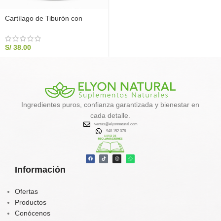
Cartílago de Tiburón con
Vitamina C y Camu Camu
200g | Salud Articular
S/
38.00
Ingredientes puros, confianza garantizada y bienestar en
cada detalle.
ventas@elyonnatural.com
948 152 076
Información
Ofertas
Productos
Conócenos