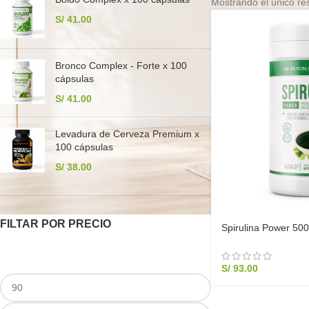
Mostrando el único re
S/
41.00
Bronco Complex - Forte x 100
cápsulas
S/
41.00
Levadura de Cerveza Premium x
100 cápsulas
S/
38.00
FILTAR POR PRECIO
Spirulina Power 500g
Berro y Noni Elyon 
S/
93.00