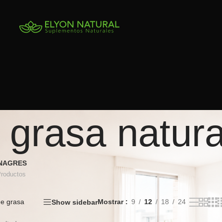
grasa natura
INAGRES
Productos
e grasa
Mostrar
9
12
18
24
Show sidebar