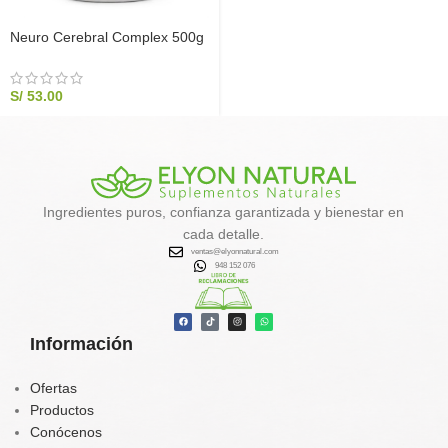
Neuro Cerebral Complex 500g
| Ginkgo Biloba y Complejo B |
Elyon Natural
S/
53.00
Ingredientes puros, confianza garantizada y bienestar en
cada detalle.
ventas@elyonnatural.com
948 152 076
Información
Ofertas
Productos
Conócenos