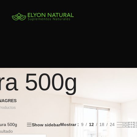
ra 500g
INAGRES
Productos
ura 500g
Mostrar
9
12
18
24
Show sidebar
sultado