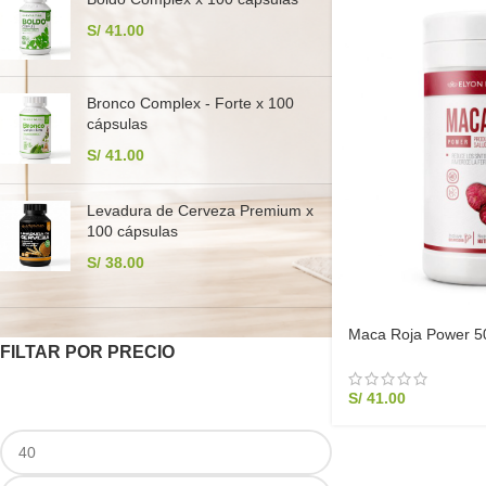
S/
41.00
Bronco Complex - Forte x 100
cápsulas
S/
41.00
Levadura de Cerveza Premium x
100 cápsulas
S/
38.00
Maca Roja Power 500
FILTAR POR PRECIO
Hormonal y Menopau
S/
41.00