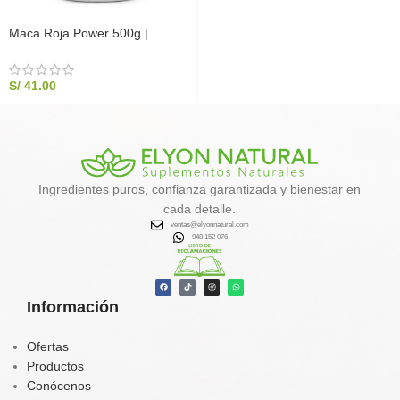
Maca Roja Power 500g |
Equilibrio Hormonal y
Menopausia | Elyon Natural
S/
41.00
Ingredientes puros, confianza garantizada y bienestar en
cada detalle.
ventas@elyonnatural.com
948 152 076
Información
Ofertas
Productos
Conócenos