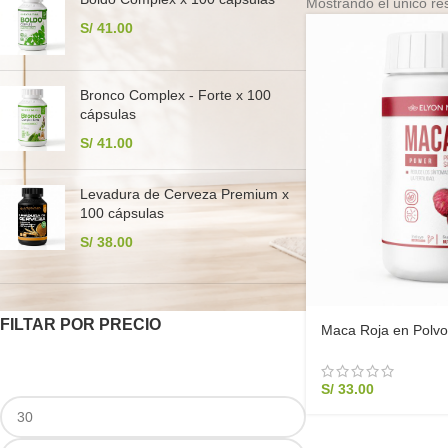
Mostrando el único re
S/
41.00
Bronco Complex - Forte x 100
cápsulas
S/
41.00
Levadura de Cerveza Premium x
100 cápsulas
S/
38.00
FILTAR POR PRECIO
Maca Roja en Polvo
Elyon Natural Powe
S/
33.00