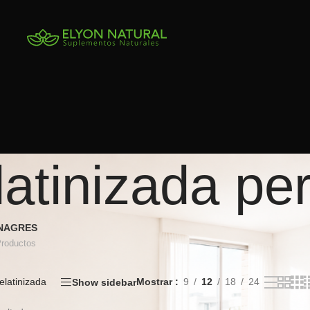
atinizada pe
INAGRES
Productos
elatinizada
Mostrar
9
12
18
24
Show sidebar