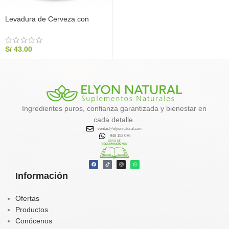
Levadura de Cerveza con
Maca Negra 500g Sin Gluten |
Elyon Natural
S/
43.00
Ingredientes puros, confianza garantizada y bienestar en
cada detalle.
ventas@elyonnatural.com
948 152 076
Información
Ofertas
Productos
Conócenos