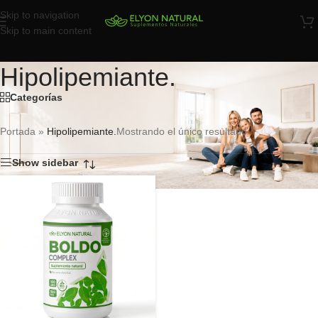
Skip to navigation
Skip to main content
Hipolipemiante.
Categorías
Portada
»
Hipolipemiante.
Mostrando el único resultado
Show sidebar