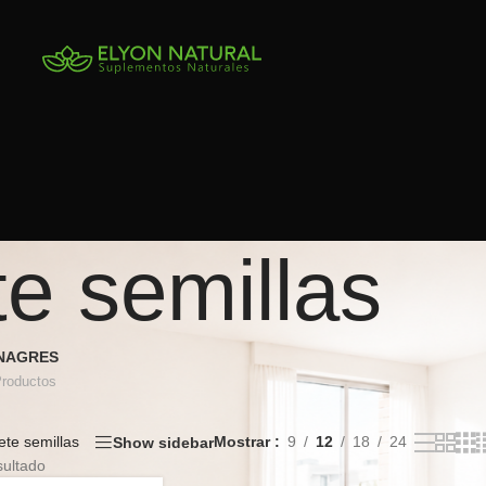
te semillas
INAGRES
Productos
ete semillas
Mostrar
9
12
18
24
Show sidebar
sultado