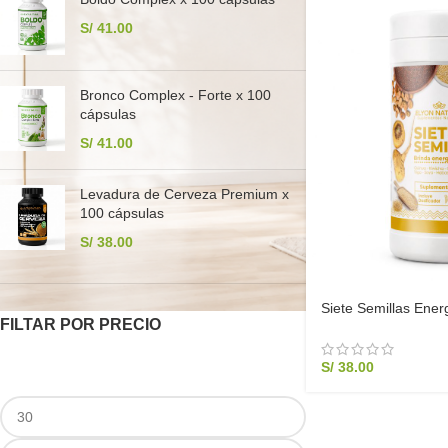
S/
41.00
Bronco Complex - Forte x 100
cápsulas
S/
41.00
Levadura de Cerveza Premium x
100 cápsulas
S/
38.00
Siete Semillas Ener
FILTAR POR PRECIO
| Suplemento Nutrici
S/
38.00