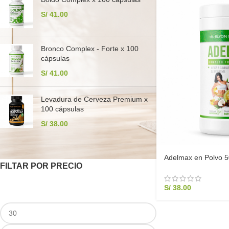
S/
41.00
Bronco Complex - Forte x 100
cápsulas
S/
41.00
Levadura de Cerveza Premium x
100 cápsulas
S/
38.00
Adelmax en Polvo 
FILTAR POR PRECIO
Grasa Natural
S/
38.00