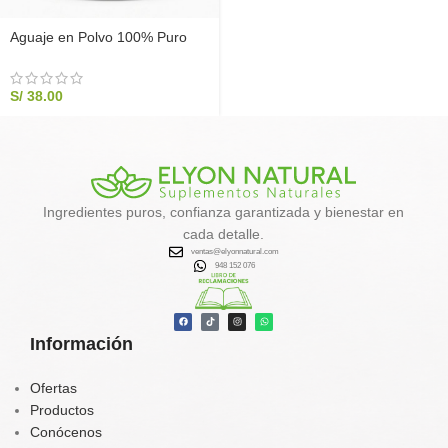
Aguaje en Polvo 100% Puro
Elyon Natural 200g | Balance
Hormonal y Menopausia
S/
38.00
Ingredientes puros, confianza garantizada y bienestar en
cada detalle.
ventas@elyonnatural.com
948 152 076
Información
Ofertas
Productos
Conócenos