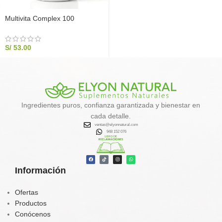
Multivita Complex 100
Cápsulas | Energía, Foco y
Memoria con Ginkgo Biloba y
Complejo B
S/
53.00
Ingredientes puros, confianza garantizada y bienestar en
cada detalle.
ventas@elyonnatural.com
948 152 076
Información
Ofertas
Productos
Conócenos