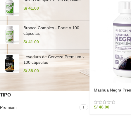
S/
41.00
Bronco Complex - Forte x 100
cápsulas
S/
41.00
Levadura de Cerveza Premium x
100 cápsulas
S/
38.00
Mashua Negra Prem
TIPO
S/
48.00
Premium
1