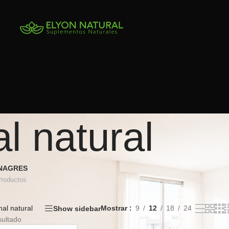
al natural
INAGRES
Productos
nal natural
Mostrar
9
12
18
24
Show sidebar
sultado