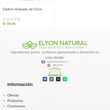
Carbón Activado de Coco
Complex Elyon Natural | Alivio
Digestivo Premium (200g)
S/
38.00
Ingredientes puros, confianza garantizada y bienestar en
cada detalle.
ventas@elyonnatural.com
948 152 076
Información
Ofertas
Productos
Conócenos