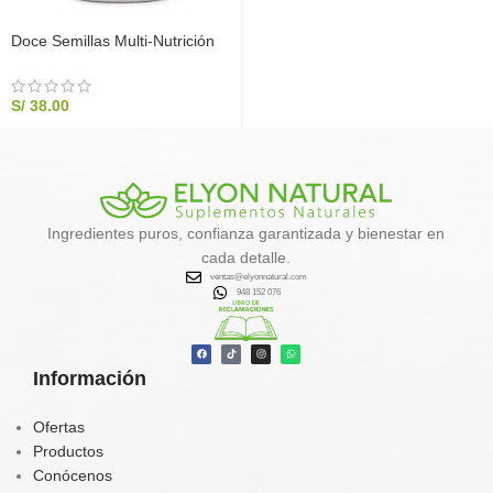
Doce Semillas Multi-Nutrición
500g | Suplemento Familiar |
Elyon Natural
S/
38.00
Ingredientes puros, confianza garantizada y bienestar en
cada detalle.
ventas@elyonnatural.com
948 152 076
Información
Ofertas
Productos
Conócenos