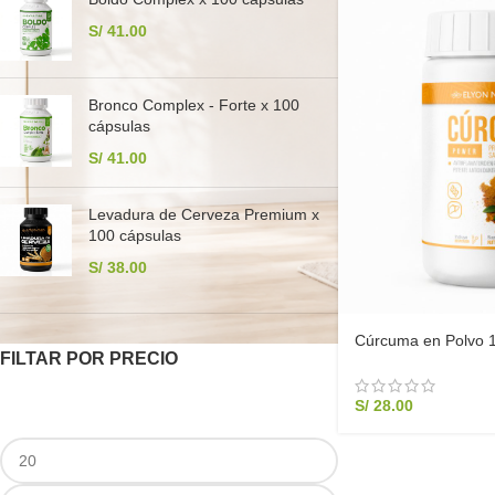
S/
41.00
Bronco Complex - Forte x 100
cápsulas
S/
41.00
Levadura de Cerveza Premium x
100 cápsulas
S/
38.00
Cúrcuma en Polvo 
FILTAR POR PRECIO
Elyon Natural
S/
28.00