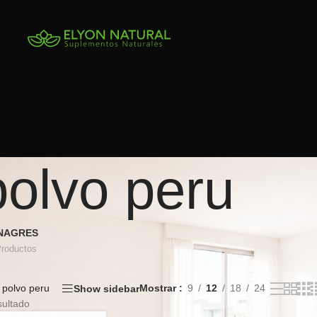
olvo peru
INAGRES
Productos
polvo peru
Mostrar
9
12
18
24
Show sidebar
sultado