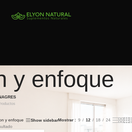
n y enfoque
INAGRES
Productos
on y enfoque
Mostrar
9
12
18
24
Show sidebar
sultado