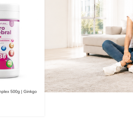
plex 500g | Ginkgo
 | Elyon Natural