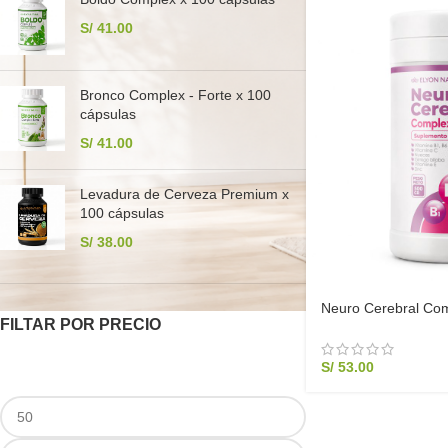
S/
41.00
Bronco Complex - Forte x 100
cápsulas
S/
41.00
Levadura de Cerveza Premium x
100 cápsulas
S/
38.00
Neuro Cerebral Com
FILTAR POR PRECIO
Biloba y Complejo B
S/
53.00