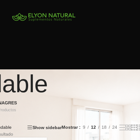
dable
INAGRES
Productos
udable
Mostrar
9
12
18
24
Show sidebar
sultado