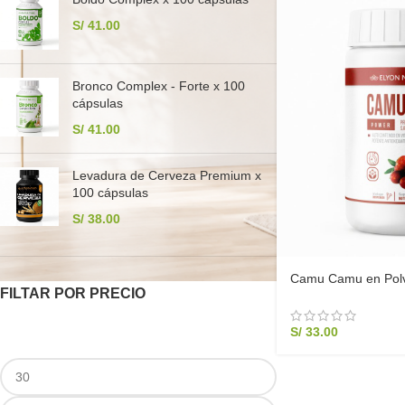
S/
41.00
Bronco Complex - Forte x 100
cápsulas
S/
41.00
Levadura de Cerveza Premium x
100 cápsulas
S/
38.00
Camu Camu en Polv
FILTAR POR PRECIO
Vitamina C Natural 
S/
33.00