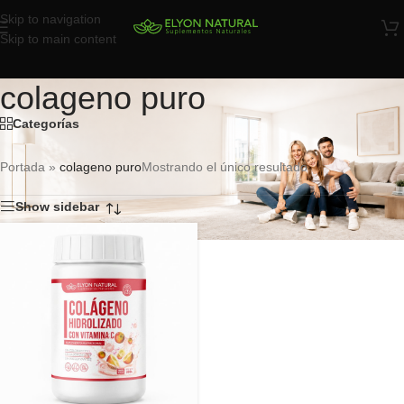
Skip to navigation
Skip to main content
colageno puro
Categorías
Portada
»
colageno puro
Mostrando el único resultado
Show sidebar