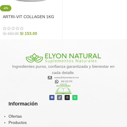
-4%
ARTRI-VIT COLLAGEN 1KG
Colágeno Hidrolizado Articular |
Elyon Natural
S/
153.00
S/
160.00
Ingredientes puros, confianza garantizada y bienestar en
cada detalle.
ventas@elyonnatural.com
948 152 076
Información
Ofertas
Productos