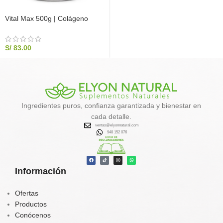
Vital Max 500g | Colágeno
Hidrolizado con Magnesio, Zinc
y Camu Camu
S/
83.00
Ingredientes puros, confianza garantizada y bienestar en
cada detalle.
ventas@elyonnatural.com
948 152 076
Información
Ofertas
Productos
Conócenos