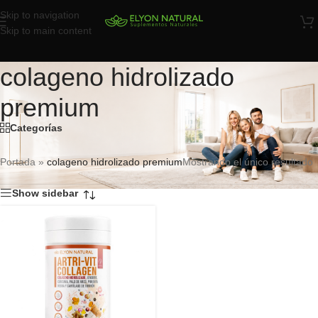
Skip to navigation
Skip to main content
colageno hidrolizado
premium
Categorías
Portada
»
colageno hidrolizado premium
Mostrando el único resultado
Show sidebar