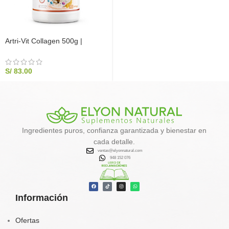
Artri-Vit Collagen 500g |
Colágeno Hidrolizado y
Cartílago de Tiburón
S/
83.00
Ingredientes puros, confianza garantizada y bienestar en
cada detalle.
ventas@elyonnatural.com
948 152 076
Información
Ofertas